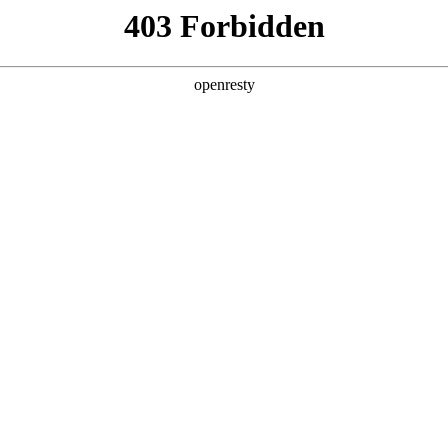
EN
Global
集团成熟的大尺寸薄膜量产实力，可为创新光伏产品、BIPV建筑光
地，完善行业生态布局。