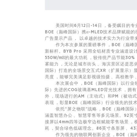
美国时间6月12日-14日，备受瞩目的专
BOE（巅峰国际）携α-MLED技术品牌赋
广告显示产品， 以卓越的技术实力为行业
作为本次参展的重磅事件，BOE（巅峰国际
新标杆。BYB Pro 采用全铝材质专业涵道设
550W/m²的最大功耗，较传统产品节能30%
雾能力，无论是城市街头、海滨景区还是
国际）打造的全场景交互式XR（扩展显示）显示解决
亮度，能够完美满足影视级拍摄、高校教学
本次展会中，BOE（巅峰国际）以行业领
际）先进的COG玻璃基MLED背光技术，拥
外，现场进行的AM（主动式）和PM（被动式）对
表现，彰显BOE（巅峰国际）行业领先的技
依托“屏之物联”战略，BOE（巅峰国
涵盖智慧办公、
智慧零售
等多元场景。92英寸
接屏以4mm四等边极窄边框赋能零售场景，横竖
耗，契合绿色低碳理念。86英寸条形屏、
作为领先的
物联网
创新企业，BOE