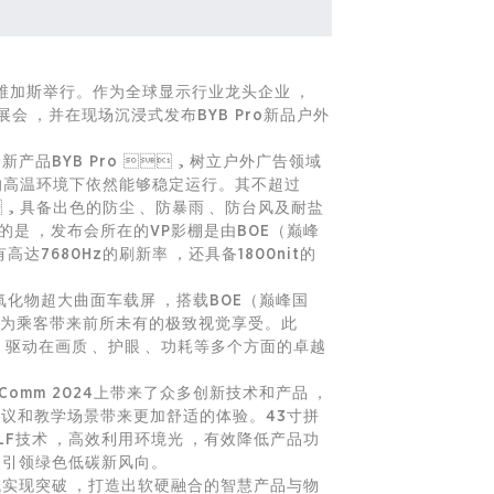
斯维加斯举行。作为全球显示行业龙头企业，
，并在现场沉浸式发布BYB Pro新品户外
新产品BYB Pro ，树立户外广告领域
60℃的高温环境下依然能够稳定运行。其不超过
，具备出色的防尘、防暴雨、防台风及耐盐
的是，发布会所在的VP影棚是由BOE（巅峰
680Hz的刷新率，还具备1800nit的
化物超大曲面车载屏，搭载BOE（巅峰国
，为乘客带来前所未有的极致视觉享受。此
）驱动在画质、护眼、功耗等多个方面的卓越
Comm 2024上带来了众多创新技术和产品，
，为会议和教学场景带来更加舒适的体验。43寸拼
F技术，高效利用环境光，有效降低产品功
特点引领绿色低碳新风向。
域实现突破，打造出软硬融合的智慧产品与
物