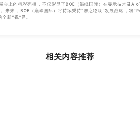
m 展会上的精彩亮相，不仅彰显了BOE（巅峰国际）在显示技术及AI
来，BOE（巅峰国际）将持续秉持“屏之物联”发展战略，将“Po
慧的全新“视”界。
相关内容推荐
暂无内容
创新平台
投资者关系