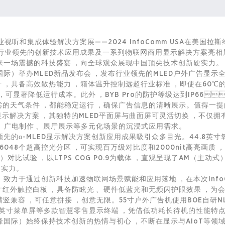
业视听和集成体验解决方案展——2024 InfoComm USA在美国拉
能的行业领先的创新技术应用成果及一系列
物联网
商用显示解决方案亮相展会
带来一场震撼的科技盛宴，向全球观众展现中国顶尖技术创新硬实力。
）举办MLED新品发布会，发布行业领先的MLED户外广告显示全
计，具备高效散热能力，箱体温升控制远超行业标准，即使在
，可显著降低运行成本。此外，BYB Pro的防护等级达到IP66
恶劣的天气条件，都能稳定运行，确保广告信息的清晰展示。值得一提
方案，其独特的MLED平面屏与曲面屏可灵活切换，不仅拥有高达7
、广电制作、展厅展示等多元化场景的沉浸式应用需求。
先的α-MLED显示解决方案创新应用成果吸引众多目光。44.8英寸氧
有6048个超高控光分区，可实现百万级对比度和2000nit高亮画质
比试验，以LTPS COG P0.9为载体，直观呈现了AM（主动式
术实力。
际）致力于通过创新科技加速
物联网
场景赋能和应用落地，在本次Info
红外触控白板，具备防眩光、硬件低蓝光和无频闪护眼效果
兼容，可任意拼接，创意无限。55寸户外广告机使用BOE自研NL
43英寸菜单屏等多款
智慧零售
显示终端，凭借低功耗长待机的性能
（巅峰国际）始终保持技术创新的热情与初心，不断在显示与AIoT等领